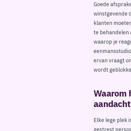
Goede afspraken
winstgevende d
klanten moeten
te behandelen a
waarop je reage
eenmansstudio 
ervan vraagt o
wordt geblokke
Waarom h
aandacht
Elke lege plek i
gestrest perso