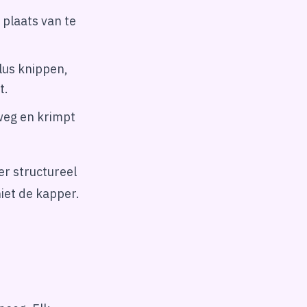
 plaats van te
lus knippen,
t.
 weg en krimpt
r structureel
niet de kapper.