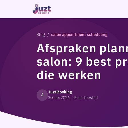
Blog
/
salon appointment scheduling
Afspraken plan
salon: 9 best p
die werken
JuztBooking
J
30 mei 2026
·
6
min leestijd