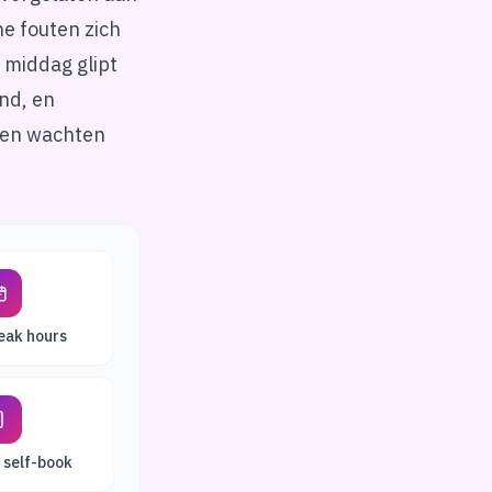
ne fouten zich
 middag glipt
nd, en
ten wachten
eak hours
s self-book