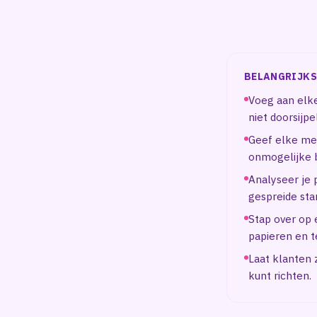
BELANGRIJKS
Voeg aan elke
niet doorsijp
Geef elke me
onmogelijke 
Analyseer je
gespreide star
Stap over op
papieren en t
Laat klanten z
kunt richten.