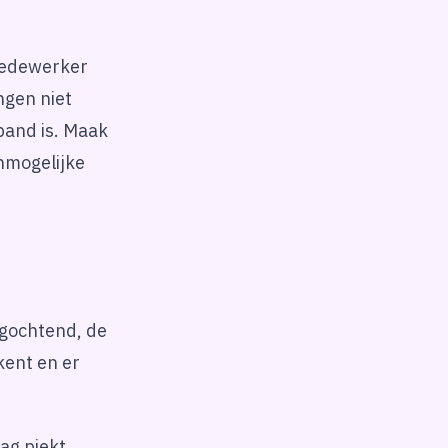
medewerker
ngen niet
pand is. Maak
nmogelijke
dagochtend, de
kent en er
ag piekt.