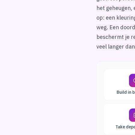
het geheugen, e
op: een kleurin
weg. Een doord
beschermt je r
veel langer da
Build in 
Take depo