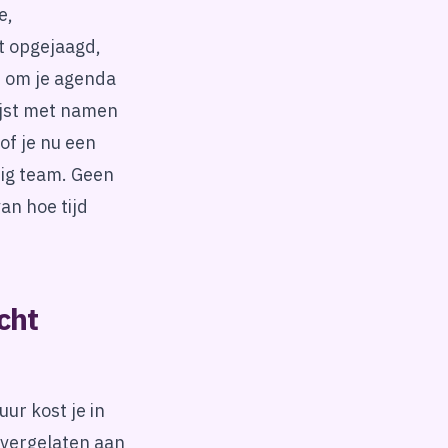
e,
t opgejaagd,
s om je agenda
lijst met namen
of je nu een
dig team. Geen
an hoe tijd
cht
uur kost je in
overgelaten aan