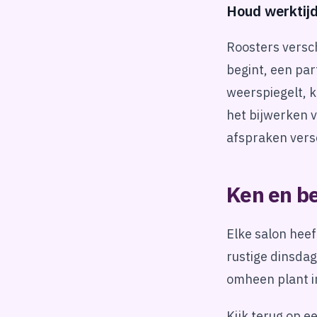
Houd werktij
Roosters versc
begint, een par
weerspiegelt, 
het bijwerken 
afspraken versc
Ken en b
Elke salon heef
rustige dinsdag
omheen plant in
Kijk terug op 