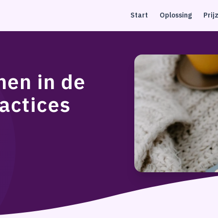
Start
Oplossing
Prij
nen in de
ractices