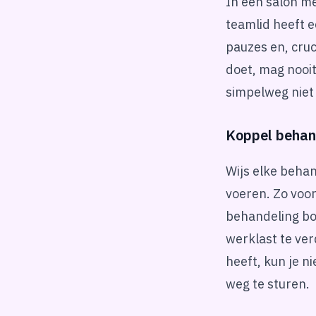
In een salon m
teamlid heeft e
pauzes en, cruc
doet, mag nooit
simpelweg niet 
Koppel behan
Wijs elke behan
voeren. Zo voo
behandeling boe
werklast te ve
heeft, kun je n
weg te sturen.