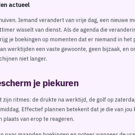
den actueel
huiven. Iemand verandert van vrije dag, een nieuwe 
ttimer wisselt van dienst. Als de agenda die veranderi
krijg je boekingen op momenten dat er niemand in het 
van werktijden een vaste gewoonte, geen bijzaak, en o
hijnen niet langer.
escherm je piekuren
t zijn ritmes: de drukte na werktijd, de golf op zater
middag. Effectief plannen betekent dat je die van jou 
 plaats van erop te reageren.
een paar maanden boekingen en noteer wanneer de vra