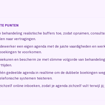
TE PUNTEN
 behandeling realistische buffers toe, zodat opruimen, consultat
elen naar vertragingen.
dewerker een eigen agenda met de juiste vaardigheden en wer
boekingen te voorkomen.
 piekuren en bescherm ze met slimme volgorde van behandelin
ttijden.
 één gedeelde agenda in realtime om de dubbele boekingen we
elefonische systemen teisteren.
ichzelf online inboeken, zodat je agenda zichzelf vult terwijl jij 