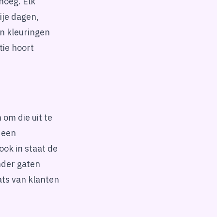
noeg. Elk
ije dagen,
en kleuringen
tie hoort
om die uit te
 een
ook in staat de
nder gaten
ats van klanten