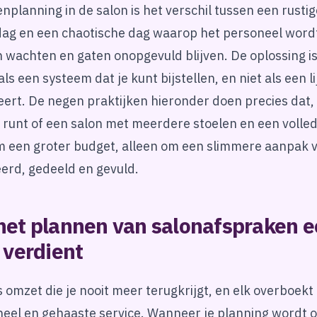
planning in de salon is het verschil tussen een rustig
ag en een chaotische dag waarop het personeel word
 wachten en gaten onopgevuld blijven. De oplossing i
ls een systeem dat je kunt bijstellen, en niet als een 
ert. De negen praktijken hieronder doen precies dat, 
runt of een salon met meerdere stoelen en een volle
m een groter budget, alleen om een slimmere aanpak v
erd, gedeeld en gevuld.
et plannen van salonafspraken e
 verdient
s omzet die je nooit meer terugkrijgt, en elk overboekt 
neel en gehaaste service. Wanneer je planning wordt 