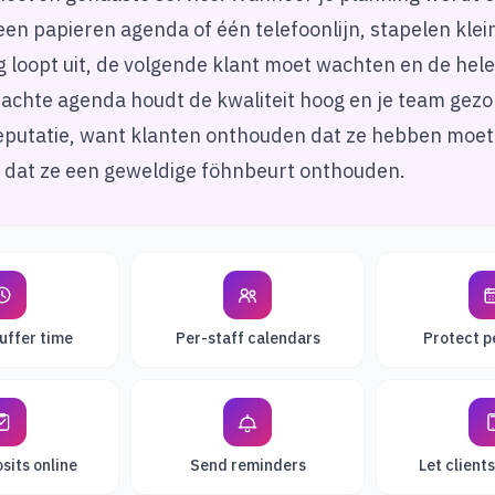
en papieren agenda of één telefoonlijn, stapelen klei
g loopt uit, de volgende klant moet wachten en de hele
achte agenda houdt de kwaliteit hoog en je team gezo
eputatie, want klanten onthouden dat ze hebben moe
n dat ze een geweldige föhnbeurt onthouden.
buffer time
Per-staff calendars
Protect p
sits online
Send reminders
Let client