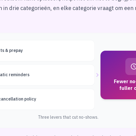
 in drie categorieën, en elke categorie vraagt om een 
ts & prepay
atic reminders
Fewer no
fuller 
cancellation policy
Three levers that cut no-shows.