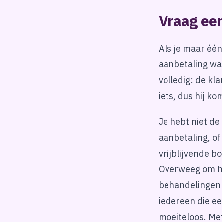
Vraag een
Als je maar één
aanbetaling wa
volledig: de kl
iets, dus hij k
Je hebt niet de
aanbetaling, o
vrijblijvende b
Overweeg om het
behandelingen z
iedereen die e
moeiteloos. Met