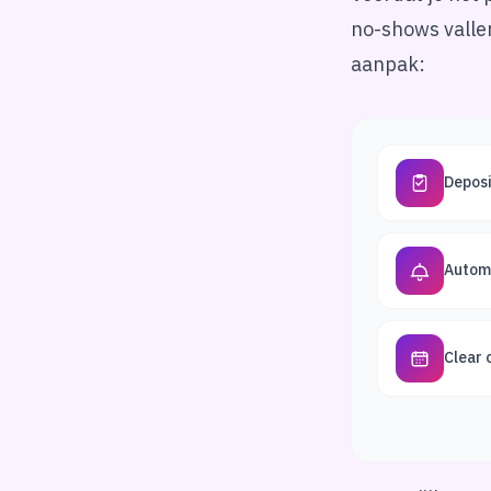
no-shows vallen
aanpak:
Deposi
Autom
Clear 