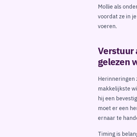
Mollie als onde
voordat ze in j
voeren.
Verstuur 
gelezen 
Herinneringen z
makkelijkste w
hij een bevesti
moet er een her
ernaar te hand
Timing is belan