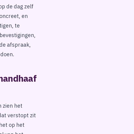
op de dag zelf
concreet, en
igen, te
lbevestigingen,
de afspraak,
 doen.
 handhaaf
 zien het
at verstopt zit
het op het