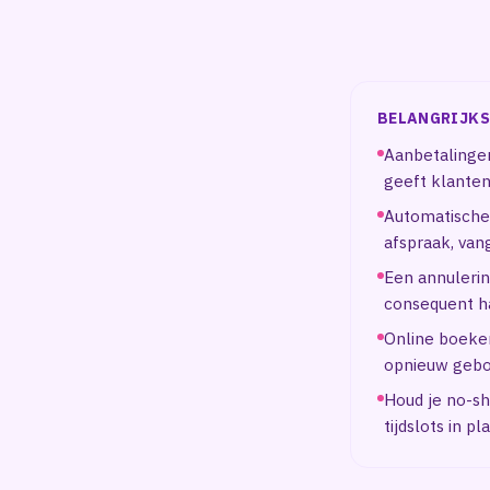
BELANGRIJKS
Aanbetalingen
geeft klanten
Automatische 
afspraak, van
Een annulerin
consequent h
Online boeken
opnieuw geboe
Houd je no-sh
tijdslots in p