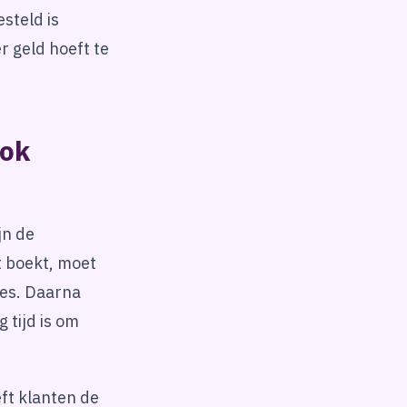
esteld is
r geld hoeft te
ook
jn de
t boekt, moet
res. Daarna
 tijd is om
eft klanten de