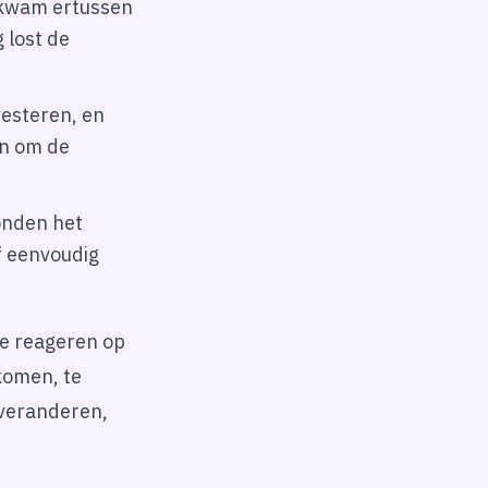
 kwam ertussen
 lost de
vesteren, en
en om de
onden het
f eenvoudig
ie reageren op
komen, te
 veranderen,