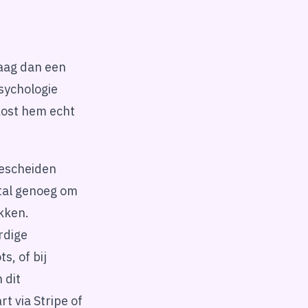
raag dan een
sychologie
 kost hem echt
bescheiden
stal genoeg om
ikken.
rdige
s, of bij
 dit
t via Stripe of