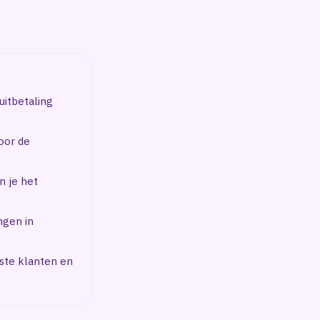
uitbetaling
oor de
n je het
ngen in
iste klanten en