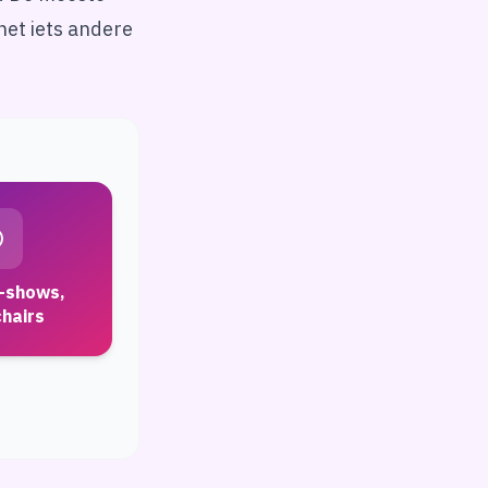
net iets andere
-shows,
chairs