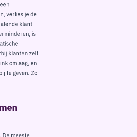
 een
 verlies je de
talende klant
erminderen, is
atische
bij klanten zelf
ink omlaag, en
ij te geven. Zo
komen
n. De meeste