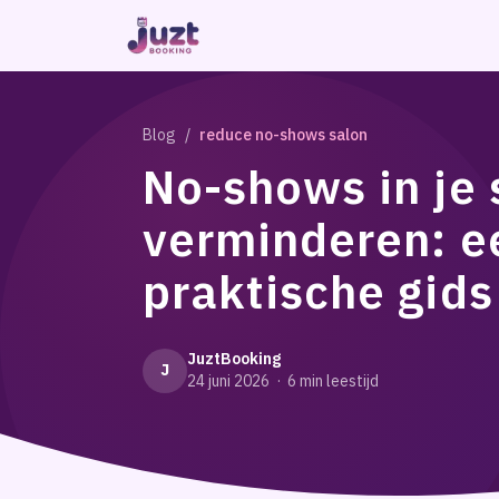
Blog
/
reduce no-shows salon
No-shows in je 
verminderen: e
praktische gids
JuztBooking
J
24 juni 2026
·
6
min leestijd